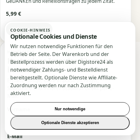
GeDANKEn und Reflexionsfragen zu jedem Zitat.
5,99 €
Jetzt ansehen
COOKIE-HINWEIS
Optionale Cookies und Dienste
Wir nutzen notwendige Funktionen für den
NEWSLETTER
Betrieb der Seite. Der Warenkorb und der
Kostenlose Impulse für mehr
Bestellprozess werden über Digistore24 als
innere Ruhe
notwendiger Zahlungs- und Bestelldienst
bereitgestellt. Optionale Dienste wie Affiliate-
Erhalte ruhige, klare Impulse zu Angst,
Zuordnung werden nur nach Zustimmung
Selbsthilfe und innerer Stabilität direkt per E-
aktiviert.
Mail.
Vorname
Nur notwendige
Optionale Dienste akzeptieren
E-Mail