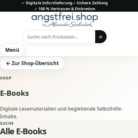
Zum
✓ Digitale Sofortlieferung
✓ Sichere Zahlung
✓ 100 % Vertrauen & Diskretion
Inhalt
springen
⌕
Produkte
suchen
Menü
← Zur Shop-Übersicht
SHOP
E-Books
Digitale Lesematerialien und begleitende Selbsthilfe-
Inhalte.
SUCHE
Alle E-Books