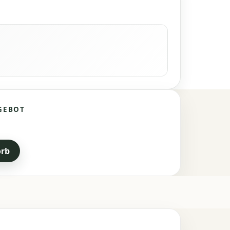
GEBOT
orb