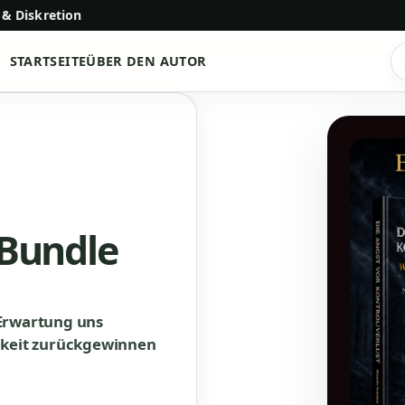
 & Diskretion
STARTSEITE
ÜBER DEN AUTOR
P
s
 Bundle
 Erwartung uns
gkeit zurückgewinnen