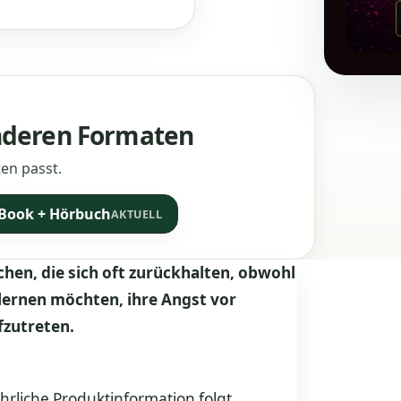
anderen Formaten
en passt.
-Book + Hörbuch
AKTUELL
hen, die sich oft zurückhalten, obwohl
 lernen möchten, ihre Angst vor
fzutreten.
hrliche Produktinformation folgt.