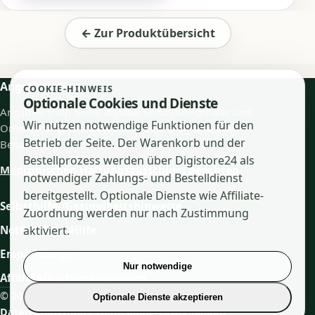
← Zur Produktübersicht
Angstfrei.shop
COOKIE-HINWEIS
Optionale Cookies und Dienste
Angstfrei.shop bietet digitale Selbsthilfe-Inhalte und
Wir nutzen notwendige Funktionen für den
Orientierung, ersetzt jedoch keine Diagnose oder
Betrieb der Seite. Der Warenkorb und der
Behandlung.
Bestellprozess werden über Digistore24 als
Medizinischen Haftungsausschluss beachten
notwendiger Zahlungs- und Bestelldienst
bereitgestellt. Optionale Dienste wie Affiliate-
Selbsthilfe-/Gesundheitshinweise
Zuordnung werden nur nach Zustimmung
aktiviert.
Notfall/Akut-Hilfe
Empfehlungen
Nur notwendige
Affiliate/Partnerprogramm
© 2026 Angstfrei.shop
Optionale Dienste akzeptieren
Datenschutz
Impressum
Cookie-Einstellungen