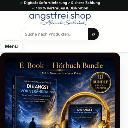
Zum
✓ Digitale Sofortlieferung
✓ Sichere Zahlung
✓ 100 % Vertrauen & Diskretion
Inhalt
springen
⌕
Produkte
suchen
Menü