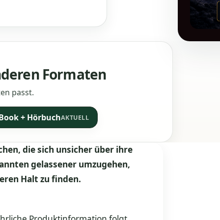
anderen Formaten
en passt.
-Book + Hörbuch
AKTUELL
en, die sich unsicher über ihre
kannten gelassener umzugehen,
ren Halt zu finden.
hrliche Produktinformation folgt.