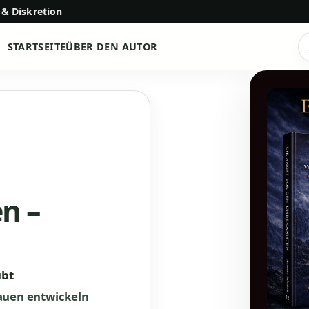
 & Diskretion
STARTSEITE
ÜBER DEN AUTOR
P
s
n –
ubt
auen entwickeln