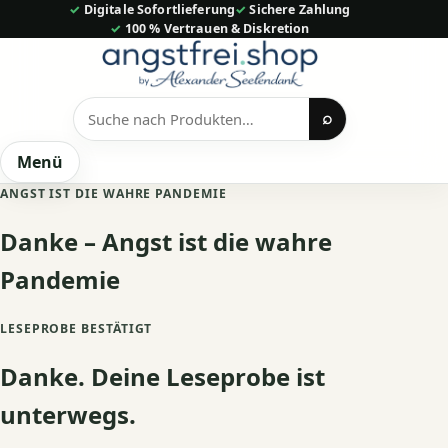
Zum
✓ Digitale Sofortlieferung
✓ Sichere Zahlung
✓ 100 % Vertrauen & Diskretion
Inhalt
springen
⌕
Produkte
suchen
Menü
ANGST IST DIE WAHRE PANDEMIE
Danke – Angst ist die wahre
Pandemie
LESEPROBE BESTÄTIGT
Danke. Deine Leseprobe ist
unterwegs.